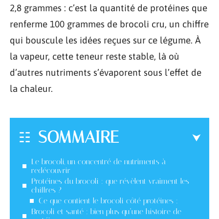
2,8 grammes : c’est la quantité de protéines que
renferme 100 grammes de brocoli cru, un chiffre
qui bouscule les idées reçues sur ce légume. À
la vapeur, cette teneur reste stable, là où
d’autres nutriments s’évaporent sous l’effet de
la chaleur.
SOMMAIRE
Le brocoli, un concentré de nutriments à
redécouvrir
Protéines du brocoli : que révèlent vraiment les
chiffres ?
Ce que contient le brocoli côté protéines :
Brocoli et santé : bien plus qu’une histoire de