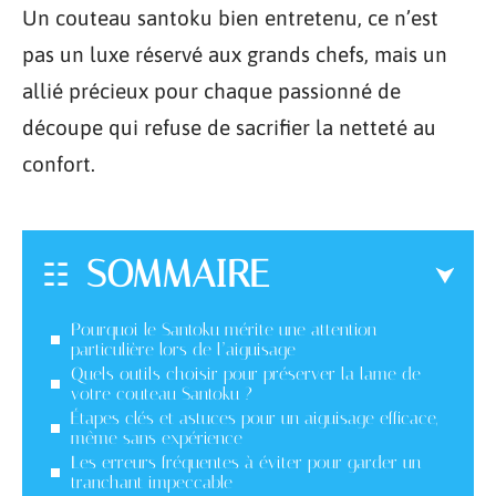
Un couteau santoku bien entretenu, ce n’est
pas un luxe réservé aux grands chefs, mais un
allié précieux pour chaque passionné de
découpe qui refuse de sacrifier la netteté au
confort.
SOMMAIRE
Pourquoi le Santoku mérite une attention
particulière lors de l’aiguisage
Quels outils choisir pour préserver la lame de
votre couteau Santoku ?
Étapes clés et astuces pour un aiguisage efficace,
même sans expérience
Les erreurs fréquentes à éviter pour garder un
tranchant impeccable