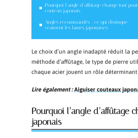
Pourquoi l’angle d’affûtage change tout pou
couteau japonais
Angles recommandés : ce qui distingue
vraiment les lames japonaises
Le choix d’un angle inadapté réduit la p
méthode d’affûtage, le type de pierre uti
chaque acier jouent un rôle déterminant d
Lire également :
Aiguiser couteaux japona
Pourquoi l’angle d’affûtage 
japonais