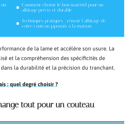
r un
Comment choisir le bon matériel pour un
affûtage précis et durable
Techniques pratiques : réussir l’affûtage de
votre couteau japonais à la maison
erformance de la lame et accélère son usure. La
lisé et la compréhension des spécificités de
ans la durabilité et la précision du tranchant.
is : quel degré choisir ?
change tout pour un couteau