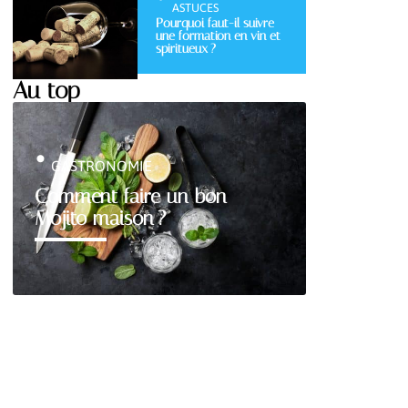
ASTUCES
Pourquoi faut-il suivre
une formation en vin et
spiritueux ?
Au top
GASTRONOMIE
Comment faire un bon
Mojito maison ?