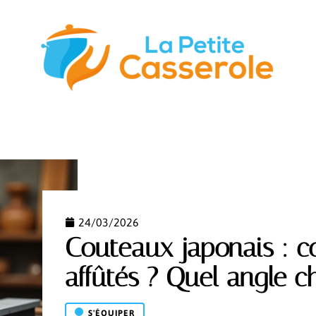
STUCES
GASTRONOMIE
NUTRITION
S’ÉQUIPER
24/03/2026
Couteaux japonais : c
affûtés ? Quel angle ch
S'ÉQUIPER