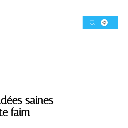
 idées saines
te faim