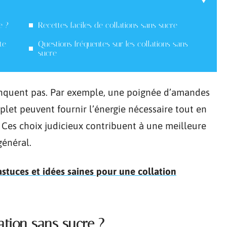
e ?
Recettes faciles de collations sans sucre
te
Questions fréquentes sur les collations sans
sucre
anquent pas. Par exemple, une poignée d’amandes
let peuvent fournir l’énergie nécessaire tout en
 Ces choix judicieux contribuent à une meilleure
général.
astuces et idées saines pour une collation
ation sans sucre ?