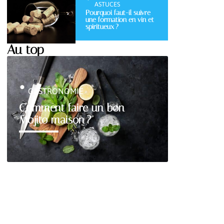
ASTUCES
Pourquoi faut-il suivre
une formation en vin et
spiritueux ?
Au top
GASTRONOMIE
Comment faire un bon
Mojito maison ?