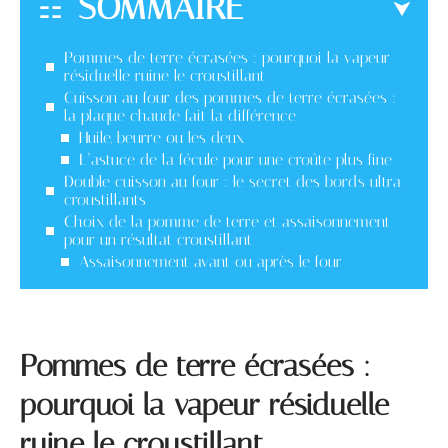
SOMMAIRE
Pommes de terre écrasées : pourquoi la vapeur
résiduelle ruine le croustillant
Cuisson au four des pommes de terre écrasées :
la plaque chaude fait la différence
Huile, beurre ou les deux
L’astuce de la fécule pour une croûte plus fine
Double cuisson au four : le secret des bords ultra
croustillants
Choix de la pomme de terre et assaisonnement
pour un résultat croustillant
Assaisonnement avant ou après le four
Pommes de terre écrasées :
pourquoi la vapeur résiduelle
ruine le croustillant