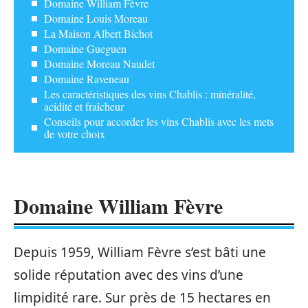
Domaine William Fèvre
Domaine Louis Moreau
La Maison Albert Bichot
Domaine Gueguen
Domaine Moreau Naudet
Domaine Raveneau
Les caractéristiques des vins Chablis : minéralité,
acidité et fraîcheur
Conseils pour accorder les vins Chablis avec les mets
de votre choix
Domaine William Fèvre
Depuis 1959, William Fèvre s’est bâti une
solide réputation avec des vins d’une
limpidité rare. Sur près de 15 hectares en