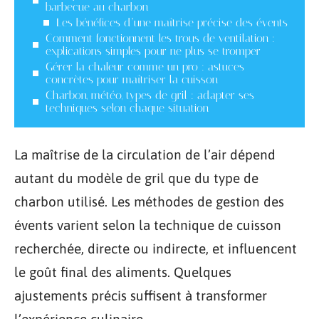
barbecue au charbon
Les bénéfices d’une maîtrise précise des évents
Comment fonctionnent les trous de ventilation :
explications simples pour ne plus se tromper
Gérer la chaleur comme un pro : astuces
concrètes pour maîtriser la cuisson
Charbon, météo, types de gril : adapter ses
techniques selon chaque situation
La maîtrise de la circulation de l’air dépend
autant du modèle de gril que du type de
charbon utilisé. Les méthodes de gestion des
évents varient selon la technique de cuisson
recherchée, directe ou indirecte, et influencent
le goût final des aliments. Quelques
ajustements précis suffisent à transformer