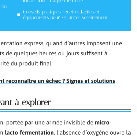
idéale pour chaque méthode
tion
Conseils pratiques, recettes faciles et
équipements pour se lancer sereinement
mentation express, quand d’autres imposent une
ts de quelques heures ou jours suffisent à
rité du produit final.
 reconnaître un échec ? Signes et solutions
ant à explorer
on, portée par une armée invisible de
micro-
En
lacto-fermentation
, l’absence d’oxygène ouvre la