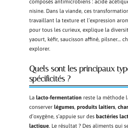
composés antimicrobiens : acide acétiqu
nisine. Dans la viande, ces transformatio
travaillant la texture et l’expression ar
pour tous les curieux, explique la divers
yaourt, kéfir, saucisson affiné, pilsner…
explorer.
Quels sont les principaux typ
spécificités ?
La
lacto-fermentation
reste la méthode l
conserver
légumes
,
produits laitiers
,
char
d’oxygène, s’appuie sur des
bactéries lac
lactique
. Le résultat ? Des aliments qui 