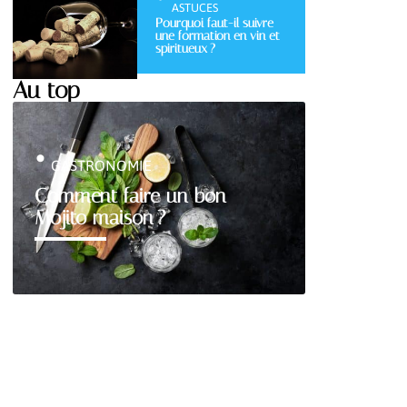
ASTUCES
Pourquoi faut-il suivre
une formation en vin et
spiritueux ?
Au top
GASTRONOMIE
Comment faire un bon
Mojito maison ?