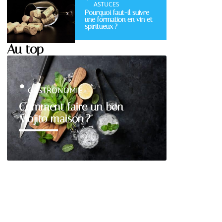
ASTUCES
Pourquoi faut-il suivre
une formation en vin et
spiritueux ?
Au top
GASTRONOMIE
Comment faire un bon
Mojito maison ?