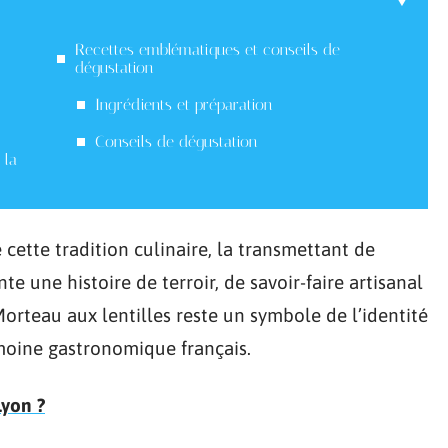
Recettes emblématiques et conseils de
dégustation
Ingrédients et préparation
Conseils de dégustation
 la
cette tradition culinaire, la transmettant de
e une histoire de terroir, de savoir-faire artisanal
Morteau aux lentilles reste un symbole de l’identité
imoine gastronomique français.
yon ?