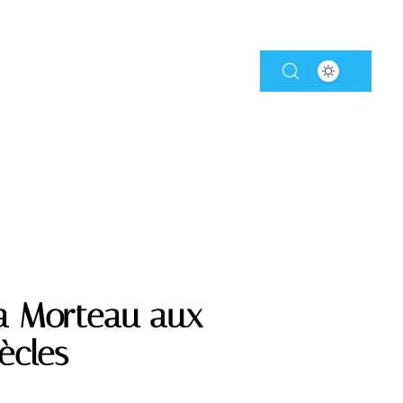
 la Morteau aux
iècles