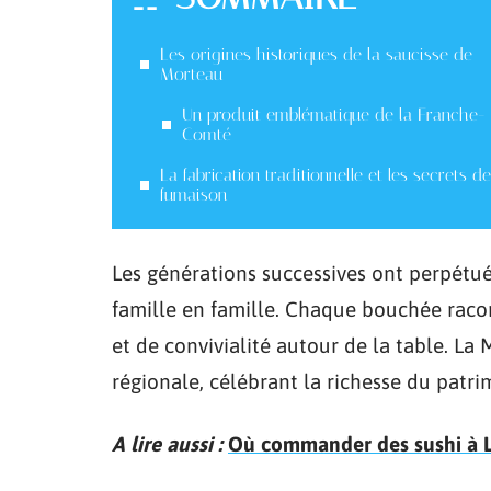
Les origines historiques de la saucisse de
Morteau
Un produit emblématique de la Franche-
Comté
La fabrication traditionnelle et les secrets de
fumaison
Les générations successives ont perpétué 
famille en famille. Chaque bouchée racont
et de convivialité autour de la table. La 
régionale, célébrant la richesse du patr
A lire aussi :
Où commander des sushi à L