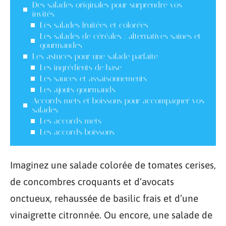
Des salades originales pour surprendre vos
invités
Les salades fruitées et colorées
Les salades de céréales : alternatives saines et
gourmandes
Les astuces pour une salade parfaite
Les ingrédients de base
Les sauces et assaisonnements
Les ajouts gourmands
Accords mets et boissons pour accompagner vos
salades
Les accords mets
Les accords boissons
Imaginez une salade colorée de tomates cerises,
de concombres croquants et d’avocats
onctueux, rehaussée de basilic frais et d’une
vinaigrette citronnée. Ou encore, une salade de