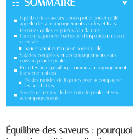
SOMMAIRE
Équilibre des saveurs : pourquoi le poulet grillé
appelle des accompagnements acides et frais
Légumes grillés et purées à la flamme :
l’accompagnement barbecue d’inspiration moyen-
orientale
Sauce tahini citron pour poulet grillé
Salades complètes et accompagnements sans
cuisson pour le poulet
Recettes anti-gaspillage comme accompagnement
barbecue maison
Pickles rapides de légumes pour accompagner
les brochettes
Sauces et herbes : le lien entre le poulet et ses
accompagnements
Équilibre des saveurs : pourquoi