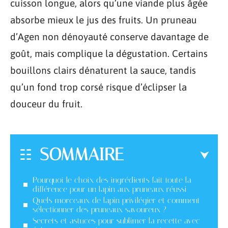
cuisson longue, alors qu’une viande plus âgée
absorbe mieux le jus des fruits. Un pruneau
d’Agen non dénoyauté conserve davantage de
goût, mais complique la dégustation. Certains
bouillons clairs dénaturent la sauce, tandis
qu’un fond trop corsé risque d’éclipser la
douceur du fruit.
SOMMAIRE
Pourquoi le choix des ingrédients fait toute la
différence pour un lapin aux pruneaux réussi
Quels morceaux de lapin privilégier et comment
sélectionner des pruneaux savoureux ?
Secrets et astuces pour sublimer la recette avec