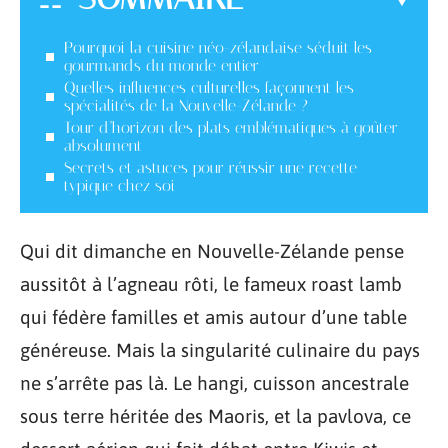
Pourquoi la cuisine néo-zélandaise séduit les
gourmands du monde entier
Quelles influences culturelles façonnent les
spécialités de la Nouvelle-Zélande ?
Tour d’horizon des plats emblématiques à goûter
absolument
Secrets et astuces pour réussir une recette
typique chez soi
Qui dit dimanche en Nouvelle-Zélande pense
aussitôt à l’agneau rôti, le fameux roast lamb
qui fédère familles et amis autour d’une table
généreuse. Mais la singularité culinaire du pays
ne s’arrête pas là. Le hangi, cuisson ancestrale
sous terre héritée des Maoris, et la pavlova, ce