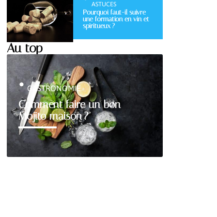
ASTUCES
Pourquoi faut-il suivre
une formation en vin et
spiritueux ?
Au top
GASTRONOMIE
Comment faire un bon
Mojito maison ?