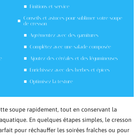
Finitions et service
Conseils et astuces pour sublimer votre soupe
de cresson
Agrémentez avec des garnitures
Complétez avec une salade composée
e
Ajoutez des céréales et des légumineuses
Enrichissez avec des herbes et épices
Optimisez la texture
ette soupe rapidement, tout en conservant la
e aquatique. En quelques étapes simples, le cresson
rfait pour réchauffer les soirées fraîches ou pour