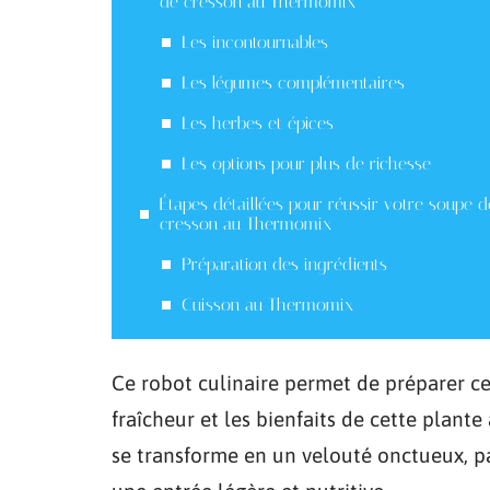
de cresson au Thermomix
Les incontournables
Les légumes complémentaires
Les herbes et épices
Les options pour plus de richesse
Étapes détaillées pour réussir votre soupe d
cresson au Thermomix
Préparation des ingrédients
Cuisson au Thermomix
Ce robot culinaire permet de préparer c
fraîcheur et les bienfaits de cette plant
se transforme en un velouté onctueux, pa