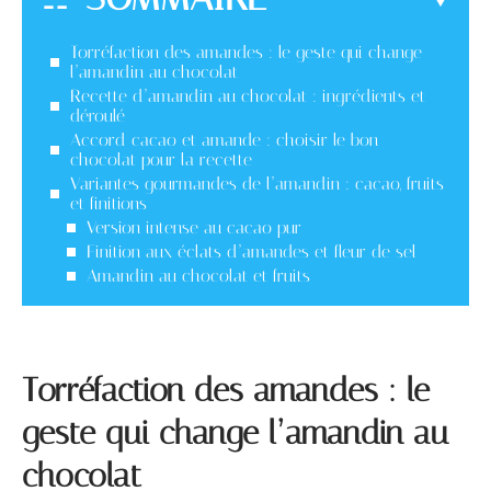
Torréfaction des amandes : le geste qui change
l’amandin au chocolat
Recette d’amandin au chocolat : ingrédients et
déroulé
Accord cacao et amande : choisir le bon
chocolat pour la recette
Variantes gourmandes de l’amandin : cacao, fruits
et finitions
Version intense au cacao pur
Finition aux éclats d’amandes et fleur de sel
Amandin au chocolat et fruits
Torréfaction des amandes : le
geste qui change l’amandin au
chocolat