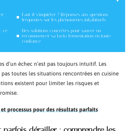
er :
Faut-il s’inquiéter ? Réponses aux questions
fréquentes sur les phénomènes inhabituels
: ce
Des solutions concrètes pour sauver ou
recommencer sa lacto-fermentation en toute
confiance
s d’un échec n’est pas toujours intuitif. Les
pas toutes les situations rencontrées en cuisine
tions existent pour limiter les risques et
promise.
et processus pour des résultats parfaits
 parfois dérailler : comprendre les