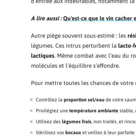
d’entrée aux indésirables, notamment la 
A lire aussi :
Qu'est-ce que le vin cacher 
Autre piège souvent sous-estimé : les
rés
légumes. Ces intrus perturbent la
lacto-
lactiques
. Même combat avec l’eau du ro
molécules et l’équilibre s’effondre.
Pour mettre toutes les chances de votre 
Contrôlez la
proportion sel/eau
de votre saum
Privilégiez une
température ambiante
stable, 
Utilisez des
légumes frais
, non traités, et rin
Stérilisez vos
bocaux
et veillez à leur parfaite