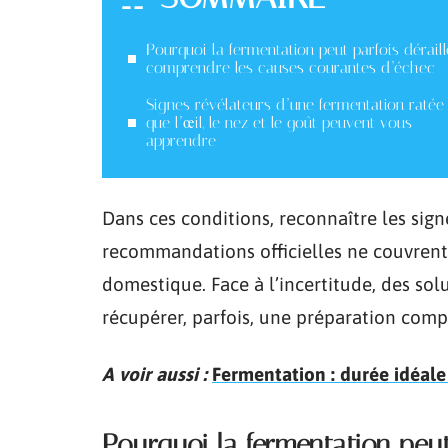
Pourquoi la fermentation peut parfois déraill
comprendre les causes courantes d’échec
Signes révélateurs d’une fermentation ratée 
que l’œil, le nez et le goût peuvent vous
apprendre
Dans ces conditions, reconnaître les signe
recommandations officielles ne couvrent 
domestique. Face à l’incertitude, des solu
récupérer, parfois, une préparation com
A voir aussi :
Fermentation : durée idéale 
Pourquoi la fermentation peut