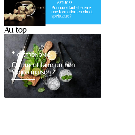
ASTUCES
Pourquoi faut-il suivre
une formation en vin et
spiritueux ?
Au top
GASTRONOMIE
Comment faire un bon
Mojito maison ?