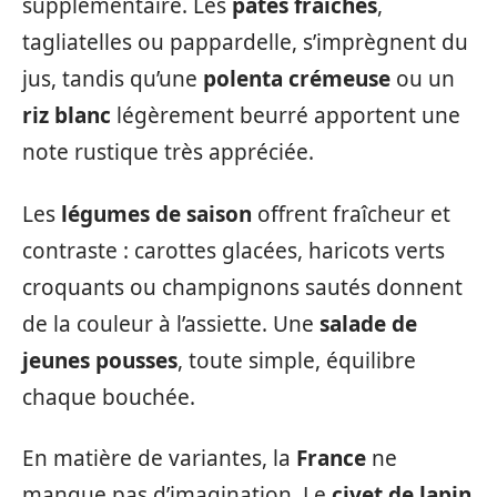
supplémentaire. Les
pâtes fraîches
,
tagliatelles ou pappardelle, s’imprègnent du
jus, tandis qu’une
polenta crémeuse
ou un
riz blanc
légèrement beurré apportent une
note rustique très appréciée.
Les
légumes de saison
offrent fraîcheur et
contraste : carottes glacées, haricots verts
croquants ou champignons sautés donnent
de la couleur à l’assiette. Une
salade de
jeunes pousses
, toute simple, équilibre
chaque bouchée.
En matière de variantes, la
France
ne
manque pas d’imagination. Le
civet de lapin