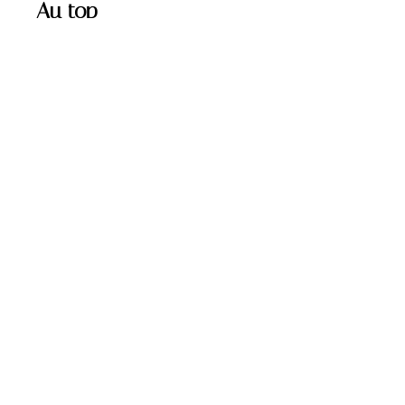
Au top
GASTRONOMIE
Comment faire un bon
Mojito maison ?