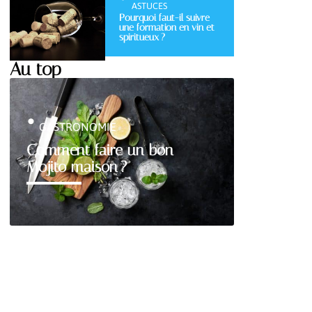
ASTUCES
Pourquoi faut-il suivre
une formation en vin et
spiritueux ?
Au top
GASTRONOMIE
Comment faire un bon
Mojito maison ?