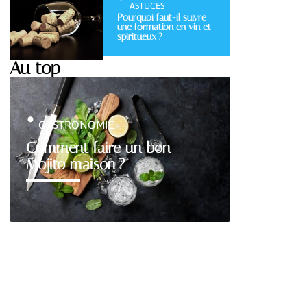
ASTUCES
Pourquoi faut-il suivre
une formation en vin et
spiritueux ?
Au top
GASTRONOMIE
Comment faire un bon
Mojito maison ?