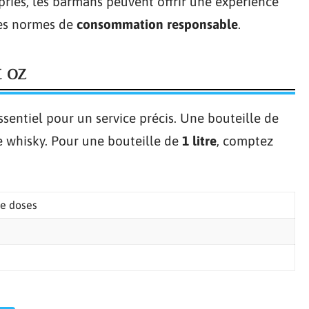
priés, les barmans peuvent offrir une expérience
les normes de
consommation responsable
.
t oz
entiel pour un service précis. Une bouteille de
e whisky. Pour une bouteille de
1 litre
, comptez
e doses