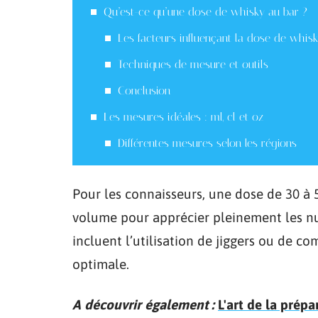
Qu’est-ce qu’une dose de whisky au bar ?
Les facteurs influençant la dose de whis
Techniques de mesure et outils
Conclusion
Les mesures idéales : ml, cl et oz
Différentes mesures selon les régions
Pour les connaisseurs, une dose de 30 à 5
volume pour apprécier pleinement les nu
incluent l’utilisation de jiggers ou de c
optimale.
A découvrir également :
L'art de la prépa