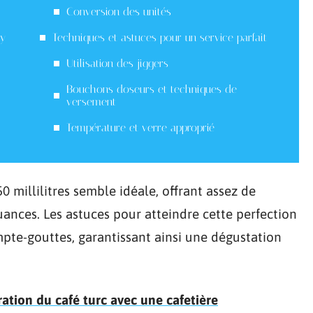
Conversion des unités
ky
Techniques et astuces pour un service parfait
Utilisation des jiggers
Bouchons doseurs et techniques de
versement
Température et verre approprié
0 millilitres semble idéale, offrant assez de
ances. Les astuces pour atteindre cette perfection
ompte-gouttes, garantissant ainsi une dégustation
ration du café turc avec une cafetière