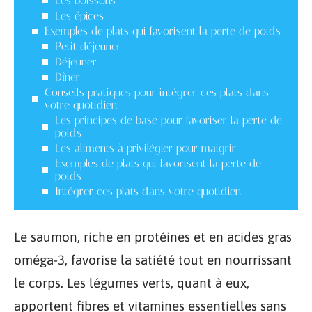
Les boissons
Les épices
Exemples de plats qui favorisent la perte de poids
Petit déjeuner
Déjeuner
Dîner
Conseils pratiques pour intégrer ces plats dans
votre quotidien
Les principes de base pour favoriser la perte de
poids
Les aliments à privilégier pour maigrir
Exemples de plats qui favorisent la perte de
poids
Intégrer ces plats dans votre quotidien
Le saumon, riche en protéines et en acides gras
oméga-3, favorise la satiété tout en nourrissant
le corps. Les légumes verts, quant à eux,
apportent fibres et vitamines essentielles sans