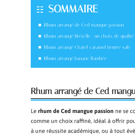
SOMMAIRE
Rhum arrangé de Ced mangue passion
Rhum arrangé Breiz’île : un choix de qualité
Rhum arrangé Chatel caramel beurre salé
Rhum arrangé banane flambée
Rhum arrangé de Ced mangu
Le
rhum de Ced mangue passion
ne se co
comme un choix raffiné, idéal à offrir p
à une réussite académique, ou à tout évé