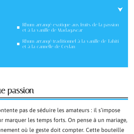
Rhum arrangé exotique aux fruits de la passion
et à la vanille de Madagascar
Rhum arrangé traditionnel à la vanille de Tahiti
et à la cannelle de Ceylan
e passion
ntente pas de séduire les amateurs : il s’impose
our marquer les temps forts. On pense à un mariage,
nement où le geste doit compter. Cette bouteille