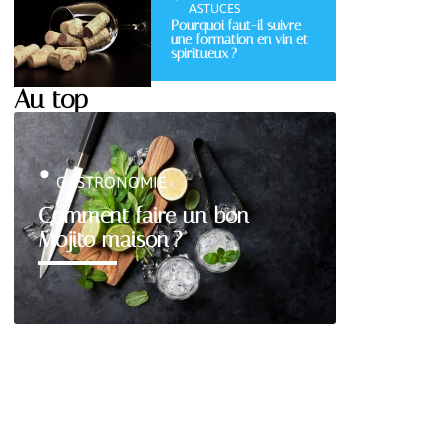
ASTUCES
Pourquoi faut-il suivre
une formation en vin et
spiritueux ?
Au top
GASTRONOMIE
Comment faire un bon
Mojito maison ?