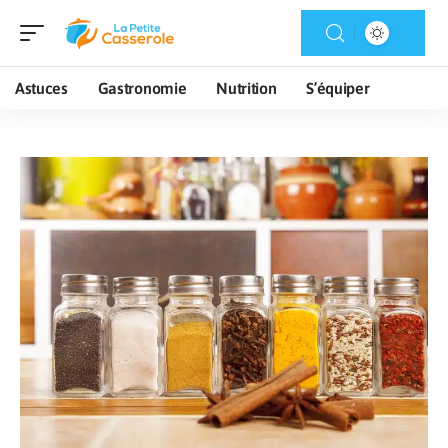
Astuces
Gastronomie
Nutrition
S’équiper