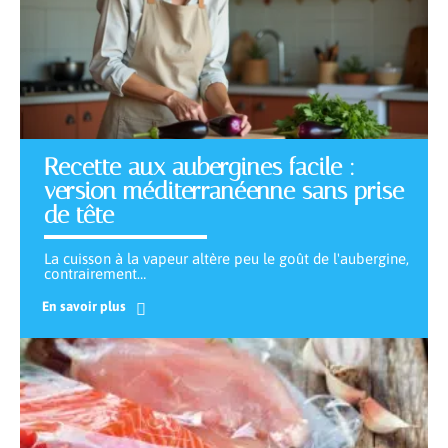
Recette aux aubergines facile :
version méditerranéenne sans prise
de tête
La cuisson à la vapeur altère peu le goût de l'aubergine,
contrairement
…
En savoir plus