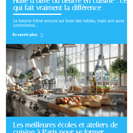
Huile d’olive ou beurre en cuisine : ce
qui fait vraiment la différence
Le beurre trône encore sur bien des tables, mais son aura
commence
…
En savoir plus
Les meilleures écoles et ateliers de
cuisine à Paris pour se former