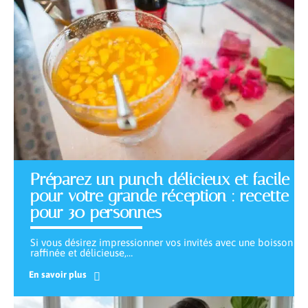
Préparez un punch délicieux et facile
pour votre grande réception : recette
pour 30 personnes
Si vous désirez impressionner vos invités avec une boisson
raffinée et délicieuse,
…
En savoir plus