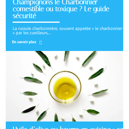
Champignons le Charbonnier
comestible ou toxique ? Le guide
sécurité
La russule charbonnière, souvent appelée « le charbonnier
» par les cueilleurs,
…
En savoir plus