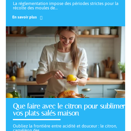
La réglementation impose des périodes strictes pour la
récolte des moules de
…
En savoir plus
Que faire avec le citron pour sublimer
vos plats salés maison
Oubliez la frontière entre acidité et douceur : le citron,
caméléon des
…