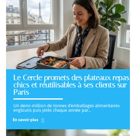
Le Cercle promets des plateaux repas
chics et réutilisables à ses clients sur
Paris
Un demi-million de tonnes d'emballages alimentaires
engloutis puis jetés chaque année par
…
En savoir plus