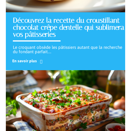
Découvrez la recette du croustillant
chocolat crêpe dentelle qui sublimera
vos pâtisseries
Le croquant obsède les pâtissiers autant que la recherche
du fondant parfait.
…
En savoir plus