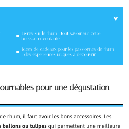
r
Livres sur le rhum : tout savoir sur cette
boisson envoûtante
Idées de cadeaux pour les passionnés de rhum
: des expériences uniques à découvrir
tournables pour une dégustation
 rhum, il faut avoir les bons accessoires. Les
s ballons ou tulipes
qui permettent une meilleure