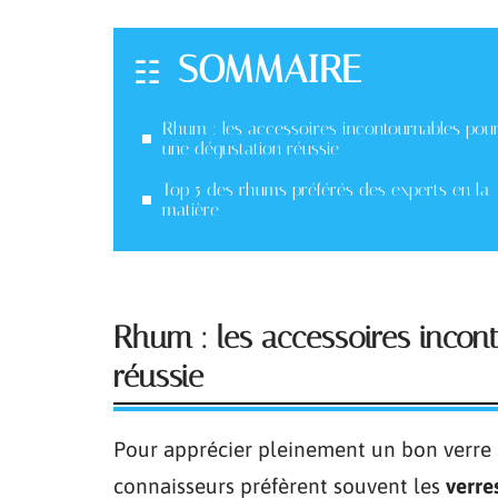
SOMMAIRE
Rhum : les accessoires incontournables pou
une dégustation réussie
Top 5 des rhums préférés des experts en la
matière
Rhum : les accessoires incon
réussie
Pour apprécier pleinement un bon verre de
connaisseurs préfèrent souvent les
verre