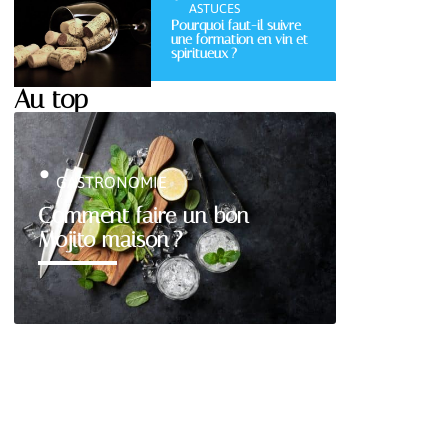
ASTUCES
Pourquoi faut-il suivre
une formation en vin et
spiritueux ?
Au top
GASTRONOMIE
Comment faire un bon
Mojito maison ?