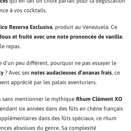
ices
qui en fait un choix parfait pour la dégustation
ce à vos cocktails.
co Reserva Exclusiva
, produit au Venezuela. Ce
doux et fruité avec une note prononcée de vanille
.
le repas.
 d’un peu différent, pourquoi ne pas essayer le
cy
? Avec ses
notes audacieuses d’ananas frais
, ce
ent apprécié par les palais aventuriers.
ms sans mentionner le mythique
Rhum Clément XO
pendant six années dans des fûts en chêne français
supplémentaires dans des fûts spéciaux, ce rhum
ences absolues du genre. Sa complexité